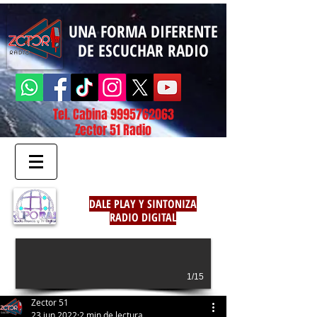
UNA FORMA DIFERENTE
DE ESCUCHAR RADIO
Tel. Cabina
9995762063
Zector 51 Radio
DALE PLAY Y SINTONIZA
RADIO DIGITAL
1/15
Zector 51
23 jun 2022
2 min de lectura