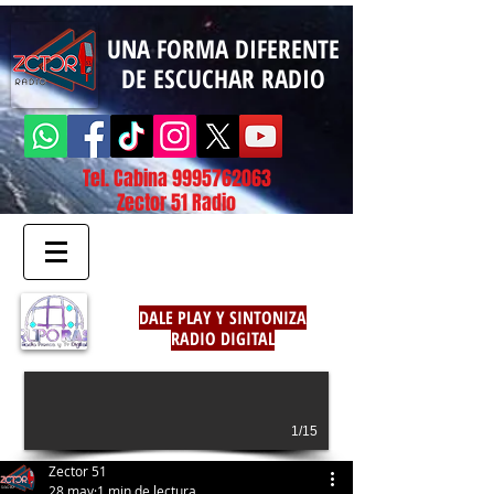
UNA FORMA DIFERENTE
DE ESCUCHAR RADIO
Tel. Cabina
9995762063
Zector 51 Radio
DALE PLAY Y SINTONIZA
RADIO DIGITAL
1/15
Zector 51
28 may
1 min de lectura