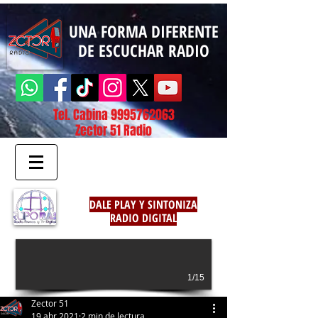
UNA FORMA DIFERENTE
DE ESCUCHAR RADIO
Tel. Cabina
9995762063
Zector 51 Radio
DALE PLAY Y SINTONIZA
RADIO DIGITAL
1/15
Zector 51
19 abr 2021
2 min de lectura