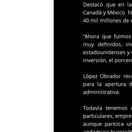
Destacó que en la
Canadá y México  h
40 mil millones de 
“Ahora que fuimos
muy definidos, in
estadounidenses y c
inversión, el porcen
López Obrador reco
para la apertura 
administrativa.
Todavía tenemos q
particulares, empre
aunque parezca un
andamiaje burocráti