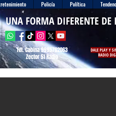
tretenimiento
Policía
Política
Tendenc
UNA FORMA DIFERENTE DE 
Tel. Cabina 9995762063
DALE PLAY Y S
RADIO DIG
Zector 51 Radio