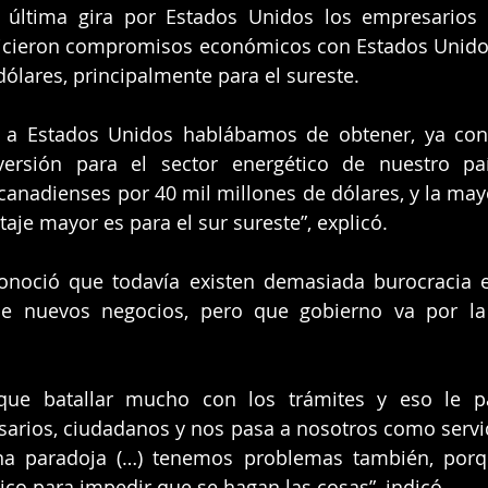
 última gira por Estados Unidos los empresarios d
icieron compromisos económicos con Estados Unidos
dólares, principalmente para el sureste.
 a Estados Unidos hablábamos de obtener, ya co
versión para el sector energético de nuestro país
anadienses por 40 mil millones de dólares, y la mayo
taje mayor es para el sur sureste”, explicó.
noció que todavía existen demasiada burocracia en
de nuevos negocios, pero que gobierno va por la s
ue batallar mucho con los trámites y eso le pa
sarios, ciudadanos y nos pasa a nosotros como servid
a paradoja (…) tenemos problemas también, porq
co para impedir que se hagan las cosas”, indicó.