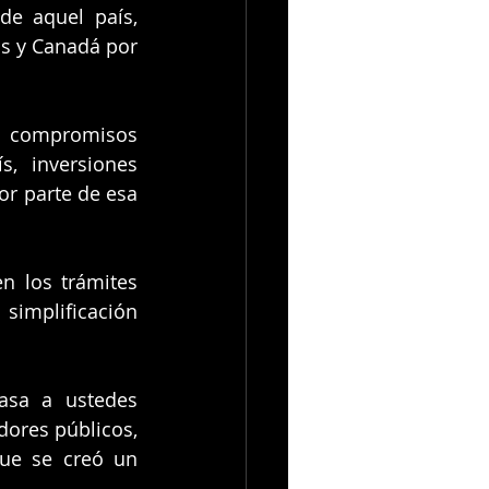
e aquel país, 
 y Canadá por 
n compromisos 
, inversiones 
r parte de esa 
 los trámites 
implificación 
sa a ustedes 
ores públicos, 
ue se creó un 