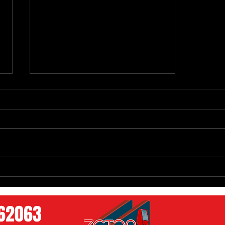
Congreso de Yucatán Refuerza
Agenda en Favor de los Pueblos
Mayas
762063