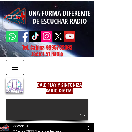
UNA FORMA DIFERENTE
DE ESCUCHAR RADIO
Tel. Cabina
9995762063
Zector 51 Radio
DALE PLAY Y SINTONIZA
RADIO DIGITAL
1/15
Zector 51
27 may 2023
1 min de lectura