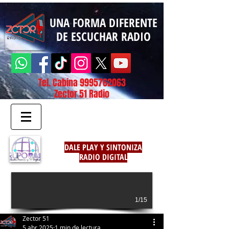
UNA FORMA DIFERENTE
DE ESCUCHAR RADIO
Tel. Cabina
9995762063
Zector 51 Radio
DALE PLAY Y SINTONIZA
RADIO DIGITAL
1/15
Zector 51
5 abr 2025
1 min de lectura