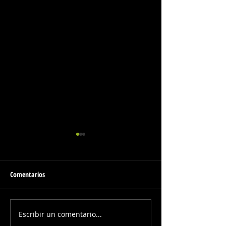
Comentarios
Escribir un comentario...
Valeria Brilla con Luz Propia en
Los Auténticos Dec