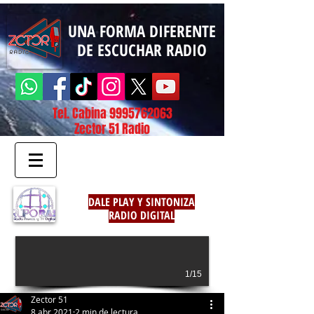
UNA FORMA DIFERENTE
DE ESCUCHAR RADIO
Tel. Cabina
9995762063
Zector 51 Radio
DALE PLAY Y SINTONIZA
RADIO DIGITAL
1/15
Zector 51
8 abr 2021
2 min de lectura