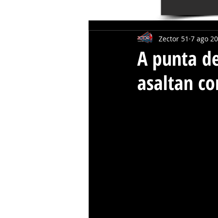
Zector 51
7 ago 2
A punta d
asaltan co