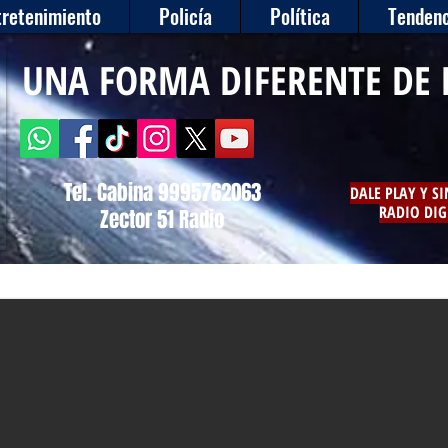
tretenimiento
Policía
Política
Tendenc
UNA FORMA DIFERENTE DE 
Tel. Cabina 9995762063
DALE PLAY Y S
RADIO DIG
Zector 51 Radio