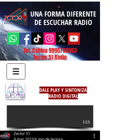
UNA FORMA DIFERENTE
DE ESCUCHAR RADIO
Tel. Cabina
9995762063
Zector 51 Radio
DALE PLAY Y SINTONIZA
RADIO DIGITAL
1/15
Zector 51
9 mar 2023
6 min de lectura