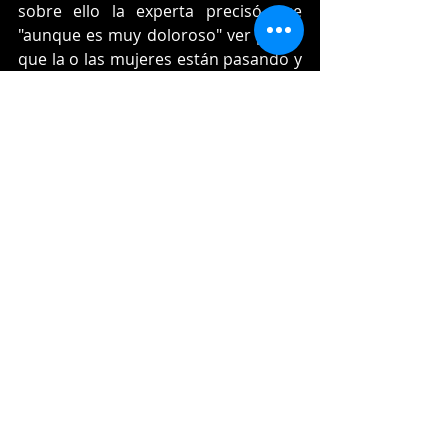
sobre ello la experta precisó que 
"aunque es muy doloroso" ver por lo 
que la o las mujeres están pasando y 
recordando que una de las formas 
de violencia más común es el 
aislamiento, "se quedan sin un 
círculo de apoyo" por lo que es 
común que sólo recurran a una o un 
par de personas. 
"Si tú eres la amiga que siempre está, 
de pronto eres la única que está y 
entonces esta víctima va a ir contigo 
todo el tiempo a verter su desahogo 
emocional, pero eso también a la 
amiga la desgasta porque es como 
'ya recibí todo este dolor, pero luego 
tú qué vas a hacer'. Entonces como 
amiga duele y es complicado 