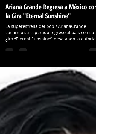
Zector 51
15 jul
1 min de lectura
Ariana Grande Regresa a México con
la Gira "Eternal Sunshine"
La superestrella del pop #ArianaGrande
confirmó su esperado regreso al país con su
gira “Eternal Sunshine”, desatando la euforia
entre miles de #fans que llevaban años
esperando volver a verla en un escenario
mexicano. 💖🇲🇽 Con una carrera llena de
éxitos y una de las voces más reconocidas de la
música internacional, Ariana promete un
espectáculo inolvidable con sus grandes
clásicos y los temas de su más reciente álbum.
🌟🎶 ¿Cuál es la canción de Ariana Grande que
nunca te