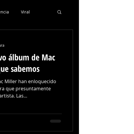
ncia
Viral
ura
vo álbum de Mac
 que sabemos
ac Miller han enloquecido
ara que presuntamente
tista. Las...