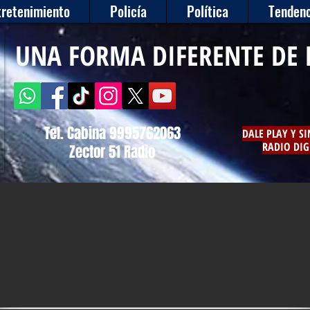
tretenimiento
Policía
Política
Tendenc
UNA FORMA DIFERENTE DE 
Tel. Cabina 9995762063
DALE PLAY Y S
RADIO DIG
Zector 51 Radio